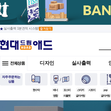
실사출력 1분견적 시스템!
디자인
실사출력
자주주문하는
상품
현수막
배너
포스터
스티커
시트지
pop
명함
리플렛
글자커팅
글자커팅