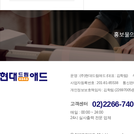
운영 : (주)현대드림애드 (대표 : 김학림)
사업자등록번호 : 201-81-85538
통신판매
개인정보보호책임자 : 김학림 (22697005@han
02)2266-740
고객센터
매일 : 00:00 ~ 24:00
24시 실사출력 전문 업체