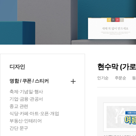
현수막 (가로
디자인
인기순
주문순
등
명함 / 쿠폰 / 스티커
축제·기념일·행사
기업·금융·관공서
종교 관련
식당·카페·마트·오픈·개업
부동산·인테리어
간단 문구