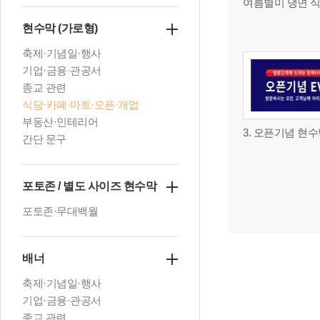
여름별미 냉면 
현수막 (가로형)
축제·기념일·행사
기업·금융·관공서
종교 관련
식당·카페·마트·오픈·개업
부동산·인테리어
3. 오픈기념 현
간단 문구
포토존 / 별도 사이즈 현수막
포토존·무대백월
배너
축제·기념일·행사
기업·금융·관공서
종교 관련