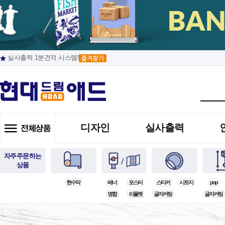
실사출력 1분견적 시스템!
디자인
실사출력
자주주문하는
상품
현수막
배너
포스터
스티커
시트지
pop
명함
리플렛
글자커팅
글자커팅