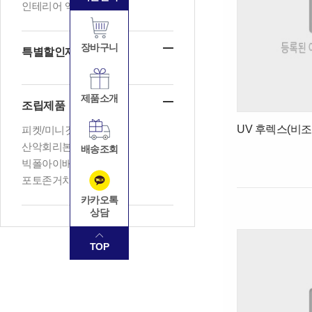
인테리어 액자
장바구니
특별할인제품
제품소개
조립제품
UV 후렉스(비조
피켓/미니깃발
산악회리본
배송조회
빅폴아이배너
포토존거치대
카카오톡
상담
TOP