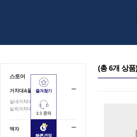
(총 6개 상품
스토어
거치대&물품창고
즐겨찾기
실내거치대
실외거치대
1:1 문의
액자
빠른견적