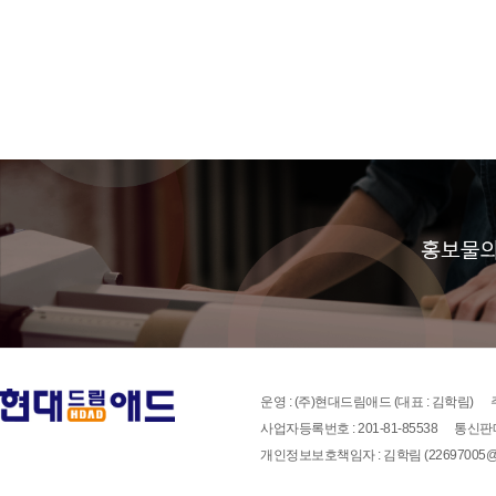
운영 : (주)현대드림애드 (대표 : 김학림)
사업자등록번호 : 201-81-85538
통신판매
개인정보보호책임자 : 김학림 (22697005@han