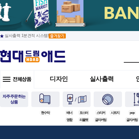
실사출력 1분견적 시스템!
디자인
실사출력
자주주문하는
상품
현수막
배너
포스터
스티커
시트지
pop
명함
리플렛
글자커팅
글자커팅